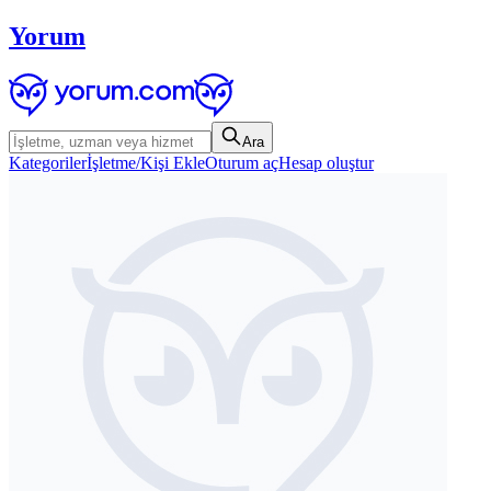
Yorum
Ara
Kategoriler
İşletme/Kişi Ekle
Oturum aç
Hesap oluştur