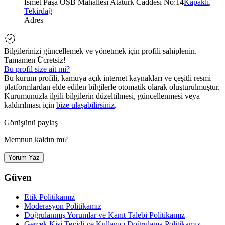
İsmet Paşa OSB Mahallesi Atatürk Caddesi No:14
Kapaklı
,
Tekirdağ
Adres
Bilgilerinizi güncellemek ve yönetmek için profili sahiplenin.
Tamamen Ücretsiz!
Bu profil size ait mi?
Bu kurum profili, kamuya açık internet kaynakları ve çeşitli resmi
platformlardan elde edilen bilgilerle otomatik olarak oluşturulmuştur.
Kurumunuzla ilgili bilgilerin düzeltilmesi, güncellenmesi veya
kaldırılması için
bize ulaşabilirsiniz
.
Görüşünü paylaş
Memnun kaldın mı?
Yorum Yaz
Güven
Etik Politikamız
Moderasyon Politikamız
Doğrulanmış Yorumlar ve Kanıt Talebi Politikamız
Gerçek Kişi Teyidi ve Kullanıcı Doğrulama Politikamız