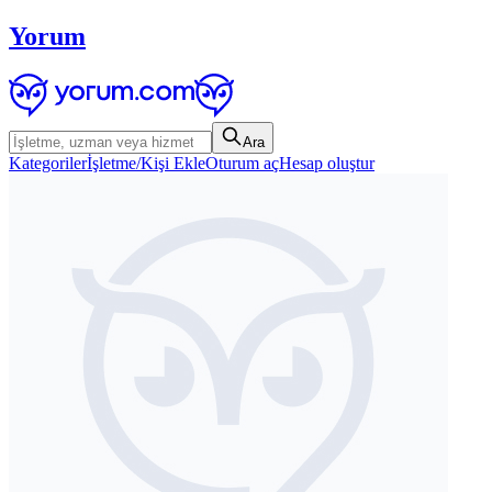
Yorum
Ara
Kategoriler
İşletme/Kişi Ekle
Oturum aç
Hesap oluştur