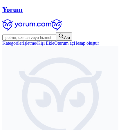
Yorum
Ara
Kategoriler
İşletme/Kişi Ekle
Oturum aç
Hesap oluştur