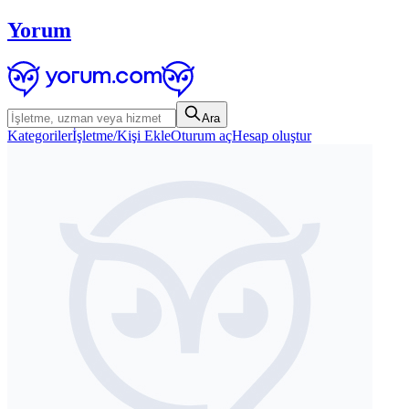
Yorum
Ara
Kategoriler
İşletme/Kişi Ekle
Oturum aç
Hesap oluştur