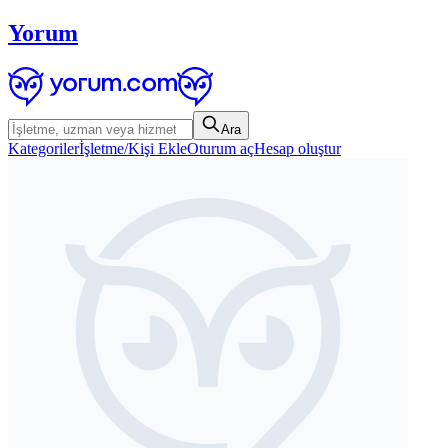
Yorum
Ara
Kategoriler
İşletme/Kişi Ekle
Oturum aç
Hesap oluştur