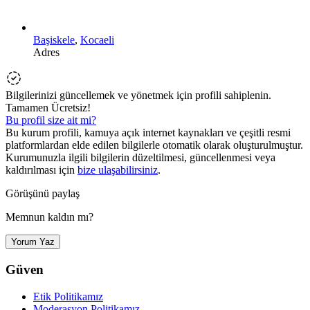
Başiskele
,
Kocaeli
Adres
Bilgilerinizi güncellemek ve yönetmek için profili sahiplenin.
Tamamen Ücretsiz!
Bu profil size ait mi?
Bu kurum profili, kamuya açık internet kaynakları ve çeşitli resmi
platformlardan elde edilen bilgilerle otomatik olarak oluşturulmuştur.
Kurumunuzla ilgili bilgilerin düzeltilmesi, güncellenmesi veya
kaldırılması için
bize ulaşabilirsiniz
.
Görüşünü paylaş
Memnun kaldın mı?
Yorum Yaz
Güven
Etik Politikamız
Moderasyon Politikamız