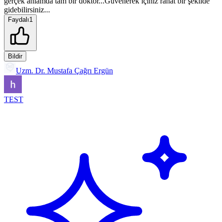
gerçek anlamda tam bir doktor...Güvenerek içiniz rahat bır şekilde
gidebilirsiniz...
Faydalı
1
Bildir
Uzm. Dr. Mustafa Çağrı Ergün
TEST