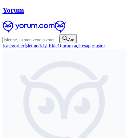
Yorum
Ara
Kategoriler
İşletme/Kişi Ekle
Oturum aç
Hesap oluştur