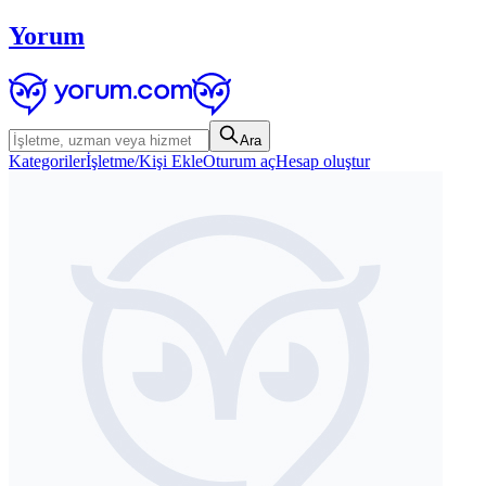
Yorum
Ara
Kategoriler
İşletme/Kişi Ekle
Oturum aç
Hesap oluştur