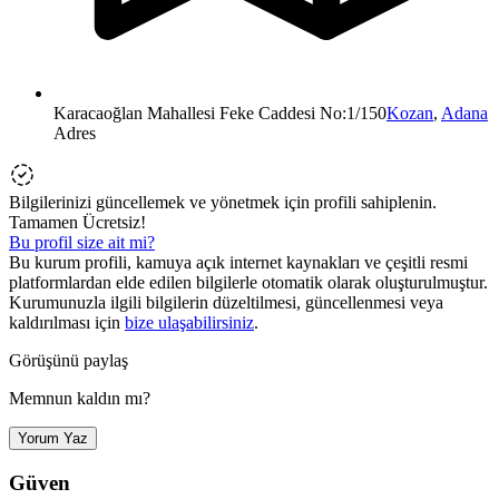
Karacaoğlan Mahallesi Feke Caddesi No:1/150
Kozan
,
Adana
Adres
Bilgilerinizi güncellemek ve yönetmek için profili sahiplenin.
Tamamen Ücretsiz!
Bu profil size ait mi?
Bu kurum profili, kamuya açık internet kaynakları ve çeşitli resmi
platformlardan elde edilen bilgilerle otomatik olarak oluşturulmuştur.
Kurumunuzla ilgili bilgilerin düzeltilmesi, güncellenmesi veya
kaldırılması için
bize ulaşabilirsiniz
.
Görüşünü paylaş
Memnun kaldın mı?
Yorum Yaz
Güven