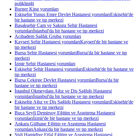
polikliniği
Burger King yorumları
Eskişehir Yunus Emre Devlet Hastanesi yorumları
Eskişehir'de
bir hastane ve tıp merkezi
Başakşehir Çam ve Sakura Şehir Hastanesi
yorumları
İstanbul'da bir hastane ve tıp merkezi
Acıbadem Sağlık Grubu yorumları
Kayseri Şehir Hastanesi yorumları
Kayseri'de bir hastane ve
tıp merkezi
Bursa Şehir Hastanesi yorumları
Bursa'da bir hastane ve tıp
merkezi
İzmir Şehir Hastanesi yorumları
Eskişehir Şehir Hastanesi yorumları
Eskişehir'de bir hastane ve
tıp merkezi
Bursa Çekirge Devlet Hastanesi yorumları
Bursa'da bir
hastane ve tıp merkezi
İstanbul Okmeydanı Ağız ve Diş Sağlığı Hastanesi
yorumları
İstanbul'da bir hastane ve tıp merkezi
Eskişehir Ağız ve Diş Sağlığı Hastanesi yorumları
Eskişehir'de
bir hastane ve tıp merkezi
Buca Seyfi Demirsoy Eğitim ve Araştırma Hastanesi
yorumları
İzmir'de bir hastane ve tıp merkezi
Ankara Gülhane Eğitim ve Araştırma Hastanesi
yorumları
Ankara'da bir hastane ve tıp merkezi
Şişli Hamidiye Etfal Eğitim ve Araştırma Hastanesi