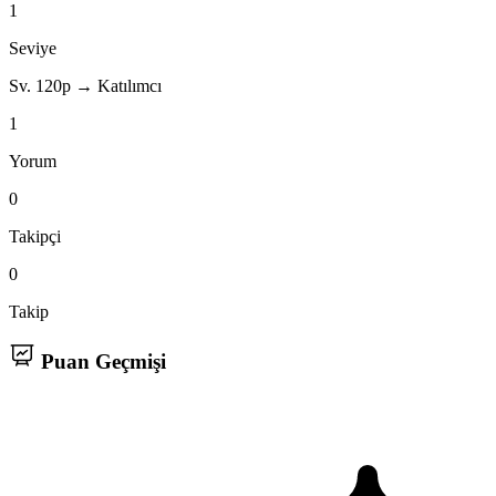
1
Seviye
Sv. 1
20p → Katılımcı
1
Yorum
0
Takipçi
0
Takip
Puan Geçmişi