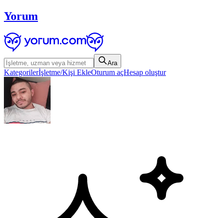
Yorum
Ara
Kategoriler
İşletme/Kişi Ekle
Oturum aç
Hesap oluştur