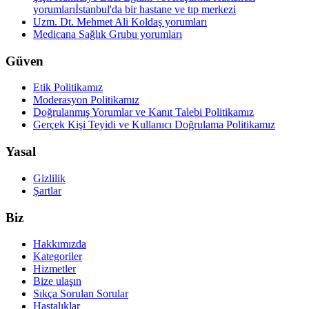
yorumları
İstanbul'da bir hastane ve tıp merkezi
Uzm. Dt. Mehmet Ali Koldaş yorumları
Medicana Sağlık Grubu yorumları
Güven
Etik Politikamız
Moderasyon Politikamız
Doğrulanmış Yorumlar ve Kanıt Talebi Politikamız
Gerçek Kişi Teyidi ve Kullanıcı Doğrulama Politikamız
Yasal
Gizlilik
Şartlar
Biz
Hakkımızda
Kategoriler
Hizmetler
Bize ulaşın
Sıkça Sorulan Sorular
Hastalıklar