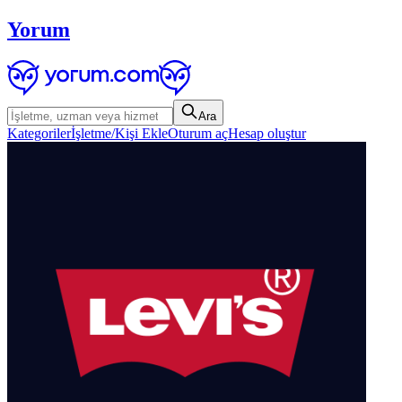
Yorum
Ara
Kategoriler
İşletme/Kişi Ekle
Oturum aç
Hesap oluştur