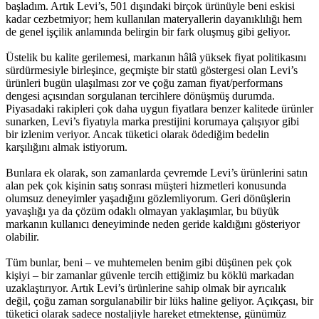
başladım. Artık Levi’s, 501 dışındaki birçok ürünüyle beni eskisi
kadar cezbetmiyor; hem kullanılan materyallerin dayanıklılığı hem
de genel işçilik anlamında belirgin bir fark oluşmuş gibi geliyor.
Üstelik bu kalite gerilemesi, markanın hâlâ yüksek fiyat politikasını
sürdürmesiyle birleşince, geçmişte bir statü göstergesi olan Levi’s
ürünleri bugün ulaşılması zor ve çoğu zaman fiyat/performans
dengesi açısından sorgulanan tercihlere dönüşmüş durumda.
Piyasadaki rakipleri çok daha uygun fiyatlara benzer kalitede ürünler
sunarken, Levi’s fiyatıyla marka prestijini korumaya çalışıyor gibi
bir izlenim veriyor. Ancak tüketici olarak ödediğim bedelin
karşılığını almak istiyorum.
Bunlara ek olarak, son zamanlarda çevremde Levi’s ürünlerini satın
alan pek çok kişinin satış sonrası müşteri hizmetleri konusunda
olumsuz deneyimler yaşadığını gözlemliyorum. Geri dönüşlerin
yavaşlığı ya da çözüm odaklı olmayan yaklaşımlar, bu büyük
markanın kullanıcı deneyiminde neden geride kaldığını gösteriyor
olabilir.
Tüm bunlar, beni – ve muhtemelen benim gibi düşünen pek çok
kişiyi – bir zamanlar güvenle tercih ettiğimiz bu köklü markadan
uzaklaştırıyor. Artık Levi’s ürünlerine sahip olmak bir ayrıcalık
değil, çoğu zaman sorgulanabilir bir lüks haline geliyor. Açıkçası, bir
tüketici olarak sadece nostaljiyle hareket etmektense, günümüz