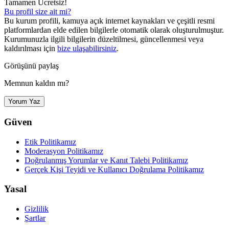
Tamamen Ücretsiz!
Bu profil size ait mi?
Bu kurum profili, kamuya açık internet kaynakları ve çeşitli resmi
platformlardan elde edilen bilgilerle otomatik olarak oluşturulmuştur.
Kurumunuzla ilgili bilgilerin düzeltilmesi, güncellenmesi veya
kaldırılması için
bize ulaşabilirsiniz
.
Görüşünü paylaş
Memnun kaldın mı?
Yorum Yaz
Güven
Etik Politikamız
Moderasyon Politikamız
Doğrulanmış Yorumlar ve Kanıt Talebi Politikamız
Gerçek Kişi Teyidi ve Kullanıcı Doğrulama Politikamız
Yasal
Gizlilik
Şartlar