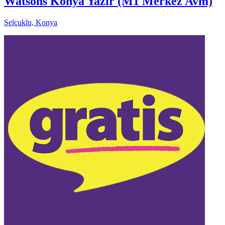
Watsons Konya Yazır (M1 Merkez Avm)
Selçuklu, Konya