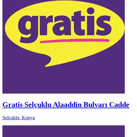
Gratis Selçuklu Alaaddin Bulvarı Cadde
Selçuklu, Konya