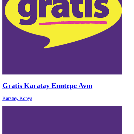
Gratis Karatay Enntepe Avm
Karatay, Konya