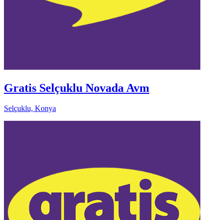
Gratis Selçuklu Novada Avm
Selçuklu, Konya