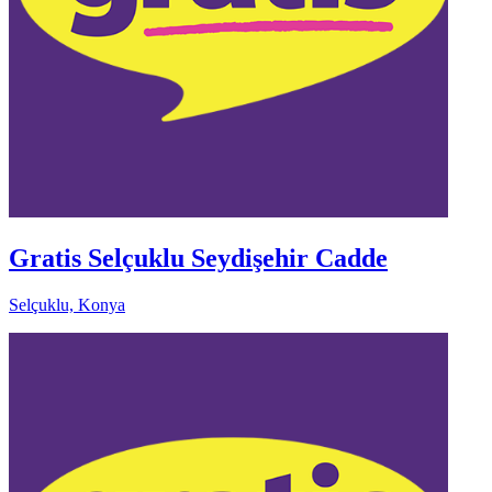
Gratis Selçuklu Seydişehir Cadde
Selçuklu, Konya