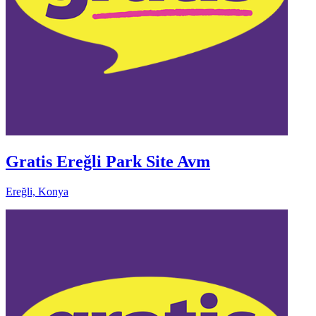
Gratis Ereğli Park Site Avm
Ereğli, Konya