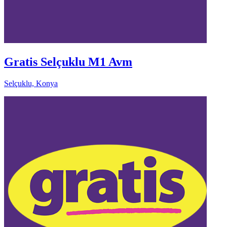
Gratis Selçuklu M1 Avm
Selçuklu, Konya