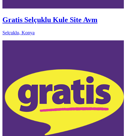
Gratis Selçuklu Kule Site Avm
Selçuklu, Konya