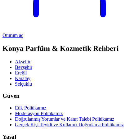
Oturum aç
Konya Parfüm & Kozmetik Rehberi
Akşehir
Beyşehir
Ereğli
Karatay
Selçuklu
Güven
Etik Politikamız
Moderasyon Politikamız
Doğrulanmış Yorumlar ve Kanıt Talebi Politikamız
Gerçek Kişi Teyidi ve Kullanıcı Doğrulama Politikamız
Yasal