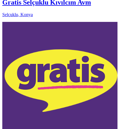
Gratis Selçuklu Kıvılcım Avm
Selçuklu, Konya