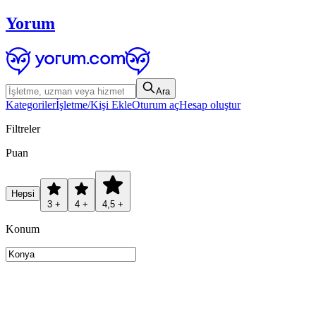
Yorum
Ara
Kategoriler
İşletme/Kişi Ekle
Oturum aç
Hesap oluştur
Filtreler
Puan
Hepsi
3 +
4 +
4,5 +
Konum