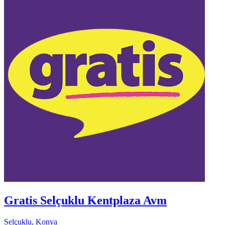
Gratis Selçuklu Kentplaza Avm
Selçuklu, Konya