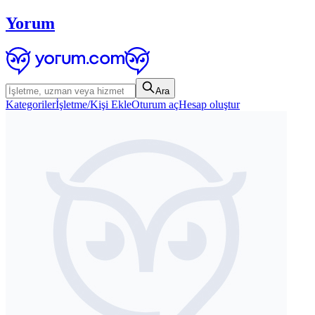
Yorum
Ara
Kategoriler
İşletme/Kişi Ekle
Oturum aç
Hesap oluştur