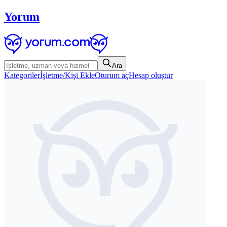
Yorum
Ara
Kategoriler
İşletme/Kişi Ekle
Oturum aç
Hesap oluştur