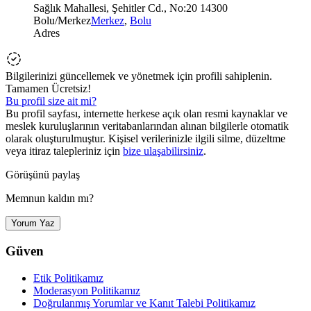
Sağlık Mahallesi, Şehitler Cd., No:20 14300
Bolu/Merkez
Merkez
,
Bolu
Adres
Bilgilerinizi güncellemek ve yönetmek için profili sahiplenin.
Tamamen Ücretsiz!
Bu profil size ait mi?
Bu profil sayfası, internette herkese açık olan resmi kaynaklar ve
meslek kuruluşlarının veritabanlarından alınan bilgilerle otomatik
olarak oluşturulmuştur. Kişisel verilerinizle ilgili silme, düzeltme
veya itiraz talepleriniz için
bize ulaşabilirsiniz
.
Görüşünü paylaş
Memnun kaldın mı?
Yorum Yaz
Güven
Etik Politikamız
Moderasyon Politikamız
Doğrulanmış Yorumlar ve Kanıt Talebi Politikamız