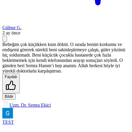
Gülnur G.
2 ay önce
Bebeğim çok küçükken kum döktü. O sırada benim korkumu ve
endişemi görerek sürekli beni sakinleştirmeye çalıştı, güler yüzünü
hiç soldurmadı. Beni küçücük çocukla hastanede çok fazla
bekletmemek için kendi telefonundan arayıp sonuçları söyledi. O
günden beri Semra Hanım’ı hep anarım. Allah herkesi böyle iyi
yürekli doktorlarla karşılaştırsın.
Faydalı
Bildir
Uzm. Dr. Semra Ekici
TEST