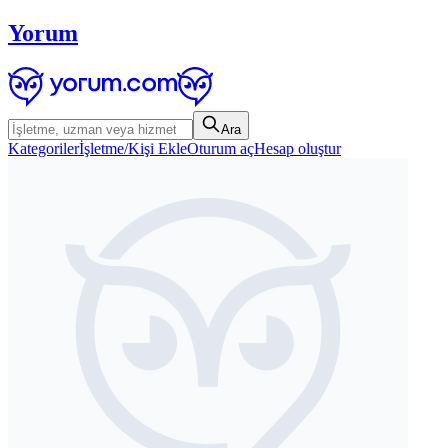
Yorum
Ara
Kategoriler
İşletme/Kişi Ekle
Oturum aç
Hesap oluştur