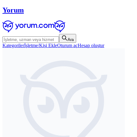
Yorum
Ara
Kategoriler
İşletme/Kişi Ekle
Oturum aç
Hesap oluştur