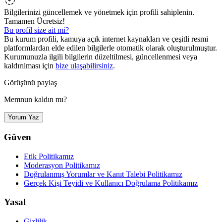
Bilgilerinizi güncellemek ve yönetmek için profili sahiplenin.
Tamamen Ücretsiz!
Bu profil size ait mi?
Bu kurum profili, kamuya açık internet kaynakları ve çeşitli resmi
platformlardan elde edilen bilgilerle otomatik olarak oluşturulmuştur.
Kurumunuzla ilgili bilgilerin düzeltilmesi, güncellenmesi veya
kaldırılması için
bize ulaşabilirsiniz
.
Görüşünü paylaş
Memnun kaldın mı?
Yorum Yaz
Güven
Etik Politikamız
Moderasyon Politikamız
Doğrulanmış Yorumlar ve Kanıt Talebi Politikamız
Gerçek Kişi Teyidi ve Kullanıcı Doğrulama Politikamız
Yasal
Gizlilik