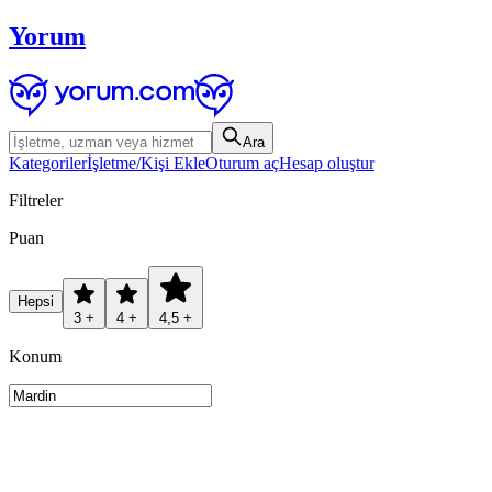
Yorum
Ara
Kategoriler
İşletme/Kişi Ekle
Oturum aç
Hesap oluştur
Filtreler
Puan
Hepsi
3 +
4 +
4,5 +
Konum