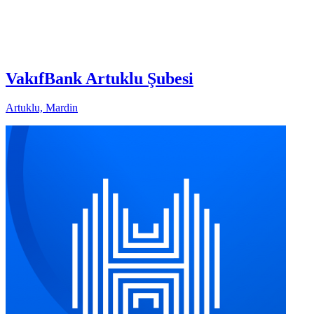
VakıfBank Artuklu Şubesi
Artuklu, Mardin