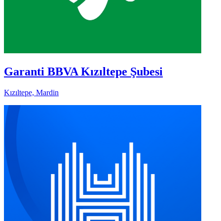
Garanti BBVA Kızıltepe Şubesi
Kızıltepe, Mardin