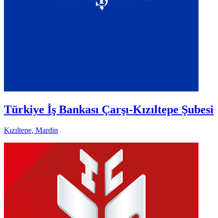
Türkiye İş Bankası Çarşı-Kızıltepe Şubesi
Kızıltepe, Mardin