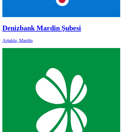
Denizbank Mardin Şubesi
Artuklu, Mardin