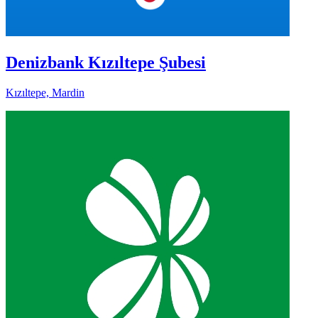
Denizbank Kızıltepe Şubesi
Kızıltepe, Mardin