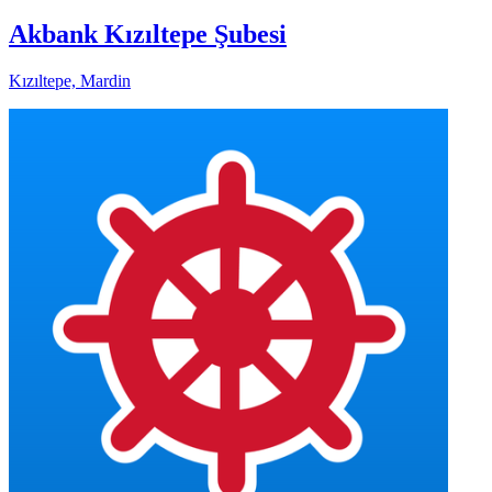
Akbank Kızıltepe Şubesi
Kızıltepe, Mardin