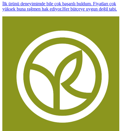
İlk ürünü deneyimimde bile çok başarılı buldum. Fiyatları çok
yüksek buna rağmen hak ediyor.Her bütçeye uygun değil tabi.