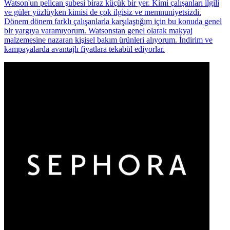
Watson'un pelican şubesi biraz küçük bir yer. Kimi çalışanları ilgili
ve güler yüzlüyken kimisi de çok ilgisiz ve memnuniyetsizdi.
Dönem dönem farklı çalışanlarla karşılaştığım için bu konuda genel
bir yargıya varamıyorum. Watsonstan genel olarak makyaj
malzemesine nazaran kişisel bakım ürünleri alıyorum. İndirim ve
kampayalarda avantajlı fiyatlara tekabül ediyorlar.