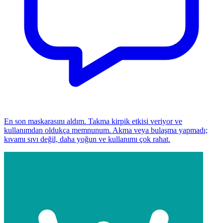
En son maskarasını aldım. Takma kirpik etkisi veriyor ve
kullanımdan oldukça memnunum. Akma veya bulaşma yapmadı;
kıvamı sıvı değil, daha yoğun ve kullanımı çok rahat.