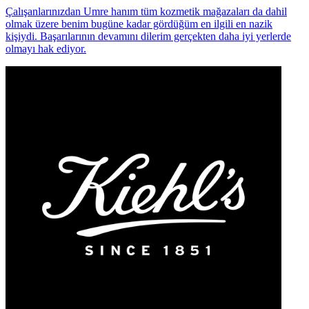
Çalışanlarınızdan Umre hanım tüm kozmetik mağazaları da dahil
olmak üzere benim bugüne kadar gördüğüm en ilgili en nazik
kişiydi. Başarılarının devamını dilerim gerçekten daha iyi yerlerde
olmayı hak ediyor.