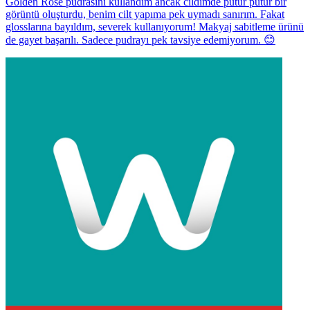
Golden Rose pudrasını kullandım ancak cildimde pütür pütür bir
görüntü oluşturdu, benim cilt yapıma pek uymadı sanırım. Fakat
glosslarına bayıldım, severek kullanıyorum! Makyaj sabitleme ürünü
de gayet başarılı. Sadece pudrayı pek tavsiye edemiyorum. 😊