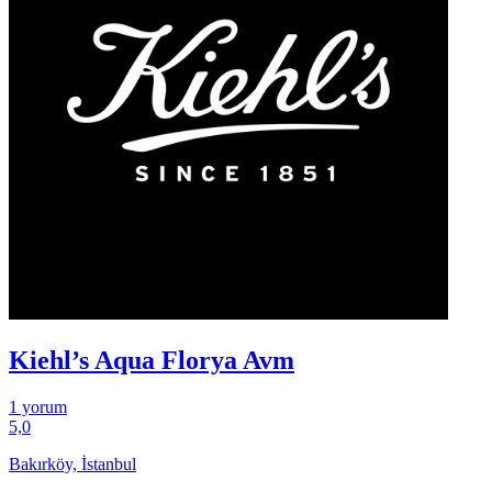
Kiehl’s Aqua Florya Avm
1 yorum
5,0
Bakırköy, İstanbul