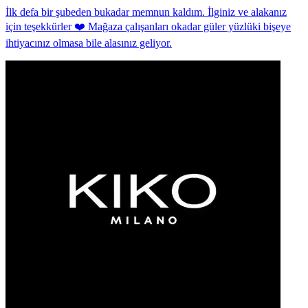
İlk defa bir şubeden bukadar memnun kaldım. İlginiz ve alakanız
için teşekkürler ❤️ Mağaza çalışanları okadar güler yüzlüki bişeye
ihtiyacınız olmasa bile alasınız geliyor.