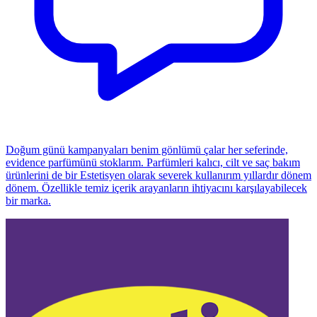
Doğum günü kampanyaları benim gönlümü çalar her seferinde,
evidence parfümünü stoklarım. Parfümleri kalıcı, cilt ve saç bakım
ürünlerini de bir Estetisyen olarak severek kullanırım yıllardır dönem
dönem. Özellikle temiz içerik arayanların ihtiyacını karşılayabilecek
bir marka.