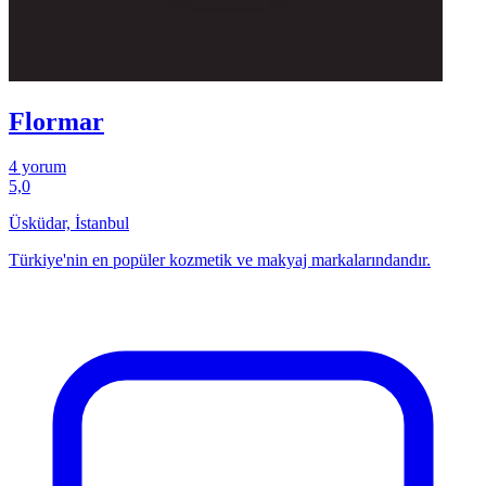
Flormar
4 yorum
5,0
Üsküdar, İstanbul
Türkiye'nin en popüler kozmetik ve makyaj markalarındandır.