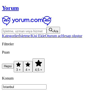
Yorum
Ara
Kategoriler
İşletme/Kişi Ekle
Oturum aç
Hesap oluştur
Filtreler
Puan
Hepsi
3 +
4 +
4,5 +
Konum