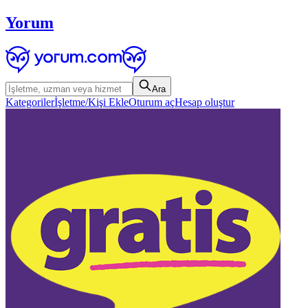
Yorum
Ara
Kategoriler
İşletme/Kişi Ekle
Oturum aç
Hesap oluştur