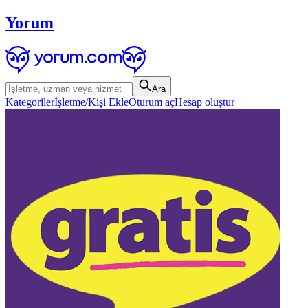
Yorum
Ara
Kategoriler
İşletme/Kişi Ekle
Oturum aç
Hesap oluştur