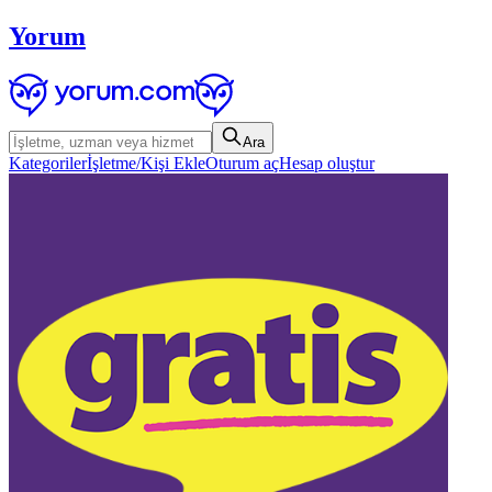
Yorum
Ara
Kategoriler
İşletme/Kişi Ekle
Oturum aç
Hesap oluştur