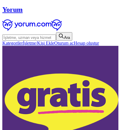
Yorum
Ara
Kategoriler
İşletme/Kişi Ekle
Oturum aç
Hesap oluştur