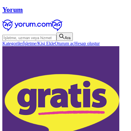
Yorum
Ara
Kategoriler
İşletme/Kişi Ekle
Oturum aç
Hesap oluştur