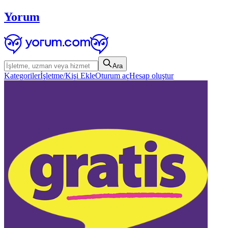
Yorum
Ara
Kategoriler
İşletme/Kişi Ekle
Oturum aç
Hesap oluştur