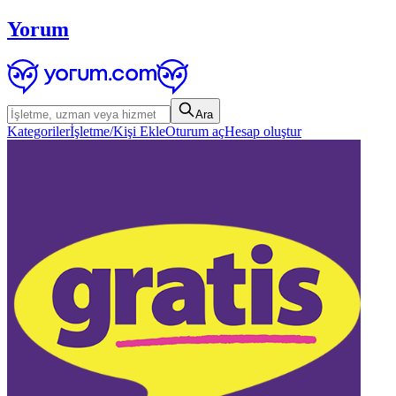
Yorum
Ara
Kategoriler
İşletme/Kişi Ekle
Oturum aç
Hesap oluştur