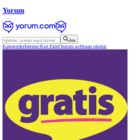
Yorum
Ara
Kategoriler
İşletme/Kişi Ekle
Oturum aç
Hesap oluştur