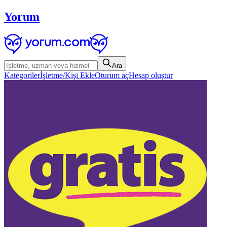
Yorum
Ara
Kategoriler
İşletme/Kişi Ekle
Oturum aç
Hesap oluştur