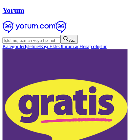
Yorum
Ara
Kategoriler
İşletme/Kişi Ekle
Oturum aç
Hesap oluştur