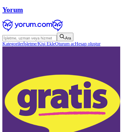
Yorum
Ara
Kategoriler
İşletme/Kişi Ekle
Oturum aç
Hesap oluştur