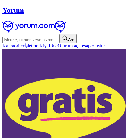
Yorum
Ara
Kategoriler
İşletme/Kişi Ekle
Oturum aç
Hesap oluştur