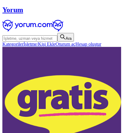
Yorum
Ara
Kategoriler
İşletme/Kişi Ekle
Oturum aç
Hesap oluştur