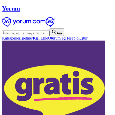
Yorum
Ara
Kategoriler
İşletme/Kişi Ekle
Oturum aç
Hesap oluştur