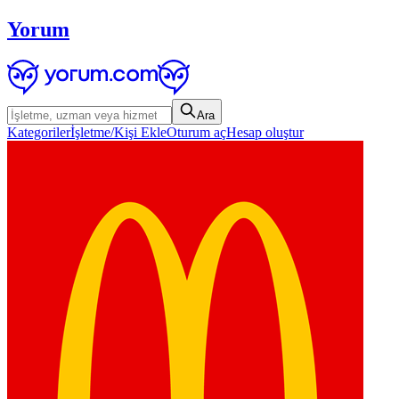
Yorum
Ara
Kategoriler
İşletme/Kişi Ekle
Oturum aç
Hesap oluştur