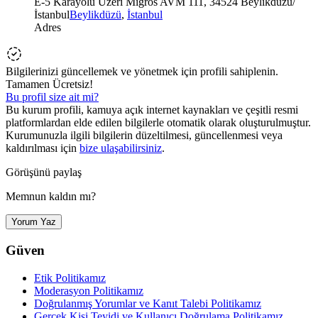
E-5 Karayolu Üzeri Migros AVM 111, 34524 Beylikdüzü/
İstanbul
Beylikdüzü
,
İstanbul
Adres
Bilgilerinizi güncellemek ve yönetmek için profili sahiplenin.
Tamamen Ücretsiz!
Bu profil size ait mi?
Bu kurum profili, kamuya açık internet kaynakları ve çeşitli resmi
platformlardan elde edilen bilgilerle otomatik olarak oluşturulmuştur.
Kurumunuzla ilgili bilgilerin düzeltilmesi, güncellenmesi veya
kaldırılması için
bize ulaşabilirsiniz
.
Görüşünü paylaş
Memnun kaldın mı?
Yorum Yaz
Güven
Etik Politikamız
Moderasyon Politikamız
Doğrulanmış Yorumlar ve Kanıt Talebi Politikamız
Gerçek Kişi Teyidi ve Kullanıcı Doğrulama Politikamız